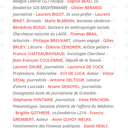
délégué Central CGT-Fouque
-
Sophie BEAU
,
co-
fondatrice SOS MEDITERRANEE
-
Olivier BERARDI
,
Journaliste
-
Laurent BIGOT
,
Ex sous-préfet
-
Laurent
BINET
,
Ecrivain
-
Marie BLANDIN
,
Ancienne sénatrice
-
Bénédicte BONZI
,
Docteure en anthropologie sociale,
Chercheuse associée au LAIOS
-
Thomas BRAIL
,
Arboriste
-
Philippe BREUVART
,
citoyen engagé
-
Gilles
BRUEY
,
Libraire
-
Étienne CENDRIER
,
Artiste peintre
-
Francis CHATEAURAYNAUD
,
Sociologue Chercheur
-
Jean-François COULOMME
,
Député de la Savoie
-
Laurent DAURÉ
,
Journaliste
-
Laurence DE COCK
,
Professeure, historienne
-
Erri DE LUCA
,
Auteur
-
Viktor
DEDAJ
,
Journaliste
-
Antoine DELTOUR
,
Lanceur
d’alerte LuxLeaks
-
Ariane DENOYEL
,
Journaliste,
Enseignante école de journalisme de Grenoble
-
Stéphanie FONTAINE
,
Journaliste
-
Irène FRACHON
,
Pneumologue, lanceuse d'alerte de l'affaire du Médiator,
-
Brigitte GOTHIERE
,
co-fondatrice L214
-
Francis
GREMBERT
,
Auteur
-
Anne GUYOT-WELKE
,
Fonctionnaire des Finances publiques
-
David HEALY
,