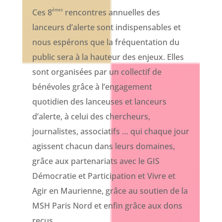
èmes
Ces 8
rencontres annuelles des
lanceurs d’alerte sont indispensables et
nous espérons que la fréquentation du
public sera à la hauteur des enjeux. Elles
sont organisées par un collectif de
bénévoles grâce à l’engagement
quotidien des lanceuses et lanceurs
d’alerte, à celui des chercheurs,
journalistes, associatifs … qui chaque jour
agissent chacun dans leurs domaines,
grâce aux partenariats avec le GIS
Démocratie et Participation et Vivre et
Agir en Maurienne, grâce au soutien de la
MSH Paris Nord et enfin grâce aux dons
reçus.