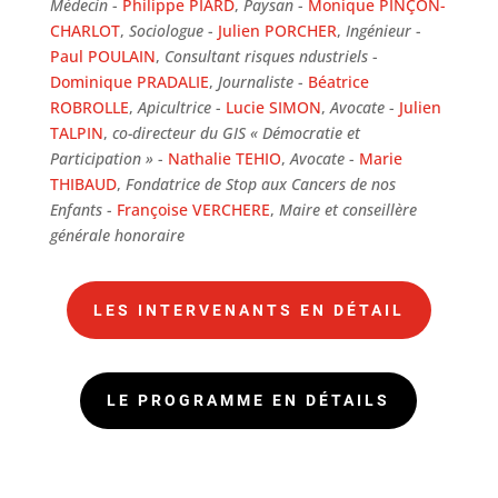
Médecin
-
Philippe PIARD
,
Paysan
-
Monique PINÇON-
CHARLOT
,
Sociologue
-
Julien PORCHER
,
Ingénieur
-
Paul POULAIN
,
Consultant risques ndustriels
-
Dominique PRADALIE
,
Journaliste
-
Béatrice
ROBROLLE
,
Apicultrice
-
Lucie SIMON
,
Avocate
-
Julien
TALPIN
,
co-directeur du GIS « Démocratie et
Participation »
-
Nathalie TEHIO
,
Avocate
-
Marie
THIBAUD
,
Fondatrice de Stop aux Cancers de nos
Enfants
-
Françoise VERCHERE
,
Maire et conseillère
générale honoraire
LES INTERVENANTS EN DÉTAIL
LE PROGRAMME EN DÉTAILS