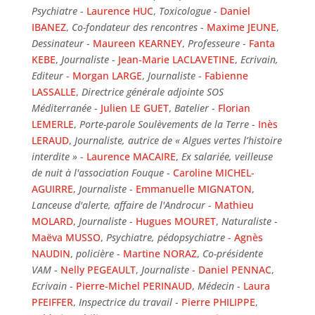
Psychiatre
-
Laurence HUC
,
Toxicologue
-
Daniel
IBANEZ
,
Co-fondateur des rencontres
-
Maxime JEUNE
,
Dessinateur
-
Maureen KEARNEY
,
Professeure
-
Fanta
KEBE
,
Journaliste
-
Jean-Marie LACLAVETINE
,
Ecrivain,
Editeur
-
Morgan LARGE
,
Journaliste
-
Fabienne
LASSALLE
,
Directrice générale adjointe SOS
Méditerranée
-
Julien LE GUET
,
Batelier
-
Florian
LEMERLE
,
Porte-parole Soulèvements de la Terre
-
Inès
LERAUD
,
Journaliste, autrice de « Algues vertes l’histoire
interdite »
-
Laurence MACAIRE
,
Ex salariée, veilleuse
de nuit à l'association Fouque
-
Caroline MICHEL-
AGUIRRE
,
Journaliste
-
Emmanuelle MIGNATON
,
Lanceuse d'alerte, affaire de l'Androcur
-
Mathieu
MOLARD
,
Journaliste
-
Hugues MOURET
,
Naturaliste
-
Maëva MUSSO
,
Psychiatre, pédopsychiatre
-
Agnès
NAUDIN
,
policière
-
Martine NORAZ
,
Co-présidente
VAM
-
Nelly PEGEAULT
,
Journaliste
-
Daniel PENNAC
,
Ecrivain
-
Pierre-Michel PERINAUD
,
Médecin
-
Laura
PFEIFFER
,
Inspectrice du travail
-
Pierre PHILIPPE
,