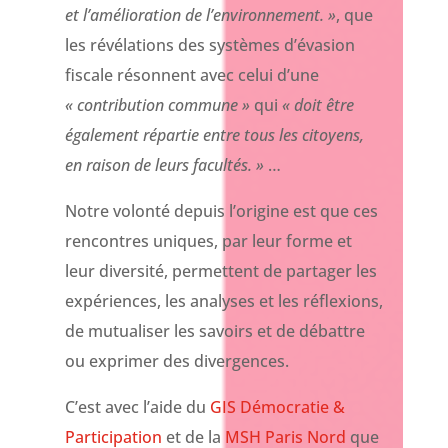
et l’amélioration de l’environnement. »
, que
les révélations des systèmes d’évasion
fiscale résonnent avec celui d’une
« contribution commune »
qui
« doit
être
également répartie entre tous les citoyens,
en raison de leurs facultés. »
…
Notre volonté depuis l’origine est que ces
rencontres uniques, par leur forme et
leur diversité, permettent de partager les
expériences, les analyses et les réflexions,
de mutualiser les savoirs et de débattre
ou exprimer des divergences.
C’est avec l’aide du
GIS Démocratie &
Participation
et de la
MSH Paris Nord
que