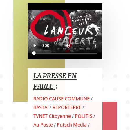
LA PRESSE EN
PARLE
:
RADIO CAUSE COMMUNE
/
BASTA!
/
REPORTERRE
/
TVNET Citoyenne
/
POLITIS
/
Au Poste
/
Putsch Media
/