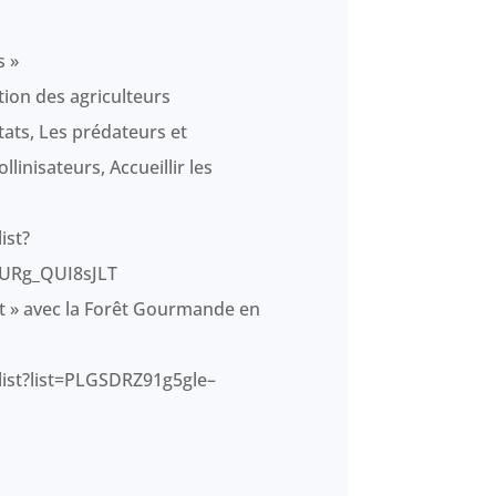
s »
tion des agriculteurs
tats, Les prédateurs et
llinisateurs, Accueillir les
ist?
URg_QUI8sJLT
rêt » avec la Forêt Gourmande en
list?list=PLGSDRZ91g5gle–