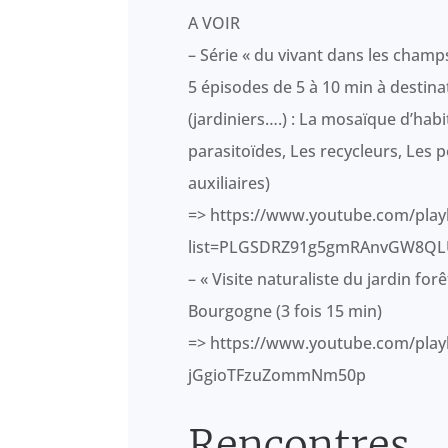
A VOIR
– Série « du vivant dans les champ
5 épisodes de 5 à 10 min à destina
(jardiniers….) : La mosaïque d’habi
parasitoïdes, Les recycleurs, Les po
auxiliaires)
=> https://www.youtube.com/playl
list=PLGSDRZ91g5gmRAnvGW8QL
– « Visite naturaliste du jardin fo
Bourgogne (3 fois 15 min)
=> https://www.youtube.com/play
jGgioTFzuZommNm50p
Rencontres