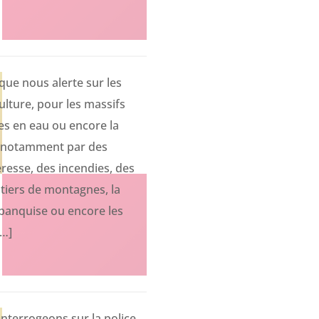
que nous alerte sur les
lture, pour les massifs
s en eau ou encore la
tre notamment par des
resse, des incendies, des
tiers de montagnes, la
a banquise ou encore les
[…]
terrogeons sur la police