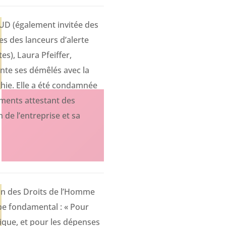
UD (également invitée des
s des lanceurs d’alerte
es), Laura Pfeiffer,
onte ses démêlés avec la
chie. Elle a été condamnée
uments attestant des
 de l’entreprise et sa
tion des Droits de l’Homme
ipe fondamental : « Pour
lique, et pour les dépenses