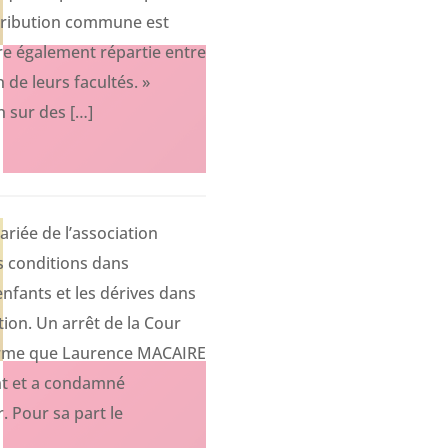
ntribution commune est
tre également répartie entre
 de leurs facultés. »
n sur des […]
ariée de l’association
 conditions dans
enfants et les dérives dans
tion. Un arrêt de la Cour
firme que Laurence MACAIRE
nt et a condamné
r. Pour sa part le