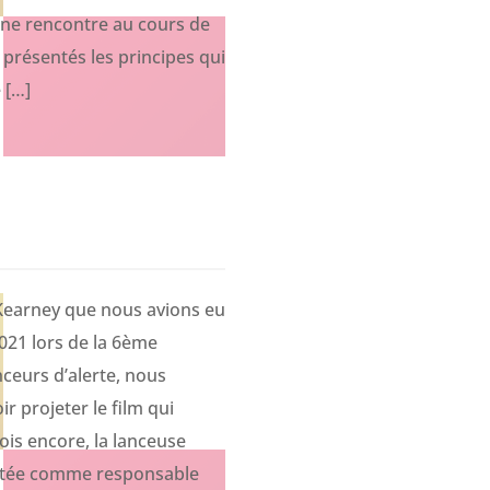
ne rencontre au cours de
 présentés les principes qui
 […]
earney que nous avions eu
021 lors de la 6ème
ceurs d’alerte, nous
r projeter le film qui
fois encore, la lanceuse
entée comme responsable