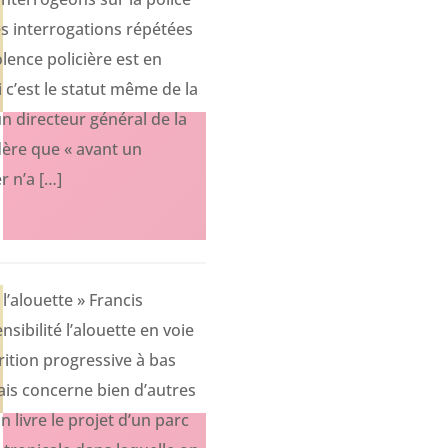
s interrogations répétées
olence policière est en
 c’est le statut même de la
un directeur général de la
dère que « avant un
r n’a […]
l’alouette » Francis
ibilité l’alouette en voie
rition progressive à bas
is concerne bien d’autres
 livre le projet d’un parc