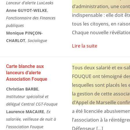
Lanceur d’alerte LuxLeaks
d’administration, une co
Anne GUYOT-WELKE
,
indispensable : elle doit ê
Fonctionnaire des Finances
tous les citoyens, en raison
publiques
Chaque nouvelle révélatio
Monique PINÇON-
CHARLOT
,
Sociologue
Lire la suite
Carte blanche aux
Tous deux salarié et ex-sal
lanceurs d’alerte
FOUQUE ont témoigné des
Association Fouque
lesquelles sont placés les 
Christian BARBE
,
la gestion de cette associa
Instituteur spécialisé et
d’Appel de Marseille con
délégué Central CGT-Fouque
a été licenciée abusiveme
Laurence MACAIRE
,
Ex
salariée, veilleuse de nuit à
l’association à la réintégre
l'association Fouque
Défenseur […]