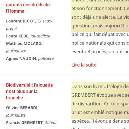
garants des droits de
et son fonctionnement. Ce
l’Homme
sont déjà une alerte. La vi
Laurent BIGOT
,
Ex sous-
question, mais aujourd’hui
préfet
police qui fait débat avec 
Fanta KEBE
,
Journaliste
police nationale qui consi
Mathieu MOLARD
,
Journaliste
éventuel procès, un policie
Agnès NAUDIN
,
policière
Lire la suite
Biodiversité : l’alouette
Dans son livre « L’éloge de 
n’est plus sur la
GREMBERT évoque avec sens
branche…
de disparition. Cette dispa
Olivier BERARDI
,
bruit est emblématique ma
Journaliste
espèces. Il évoque dans son
Francis GREMBERT
,
Auteur