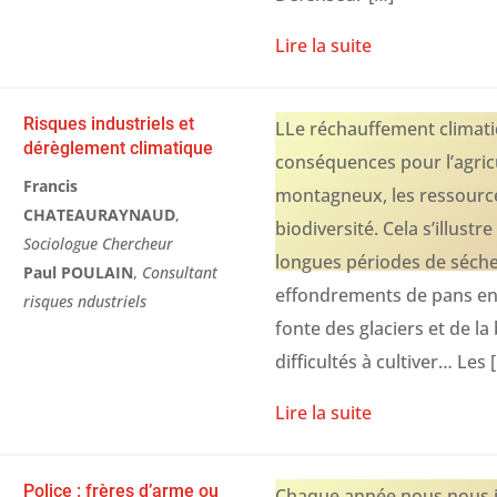
Lire la suite
Risques industriels et
LLe réchauffement climati
dérèglement climatique
conséquences pour l’agricu
Francis
montagneux, les ressource
CHATEAURAYNAUD
,
biodiversité. Cela s’illus
Sociologue Chercheur
longues périodes de séche
Paul POULAIN
,
Consultant
effondrements de pans en
risques ndustriels
fonte des glaciers et de l
difficultés à cultiver… Les 
Lire la suite
Police : frères d’arme ou
Chaque année nous nous in