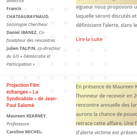
sénatrice
vigueur nous proposons u
Francis
laquelle seront discutés et
CHATEAURAYNAUD
,
Sociologue Chercheur
définissent l’alerte, dans le
Daniel IBANEZ
,
Co-
Lire la suite
fondateur des rencontres
Julien TALPIN
,
co-directeur
du GIS « Démocratie et
Participation »
Projection Film
En présence de Maureen K
échanges « La
l’honneur de recevoir en 2
Syndicaliste » de Jean-
rencontre annuelle des lan
Paul Salomé
aurons la chance de pouvoi
Maureen KEARNEY
,
retrace cette affaire. Une 
Professeure
Caroline MICHEL-
d’alerte victime est prés