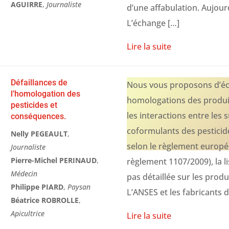
AGUIRRE
,
Journaliste
d’une affabulation. Aujourd
L’échange […]
Lire la suite
Défaillances de
Nous vous proposons d’éc
l’homologation des
homologations des produit
pesticides et
les interactions entre les 
conséquences.
coformulants des pesticid
Nelly PEGEAULT
,
selon le règlement europée
Journaliste
Pierre-Michel PERINAUD
,
règlement 1107/2009), la l
Médecin
pas détaillée sur les prod
Philippe PIARD
,
Paysan
L’ANSES et les fabricants 
Béatrice ROBROLLE
,
Apicultrice
Lire la suite