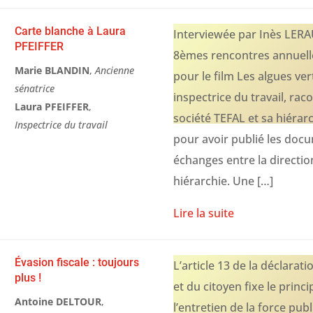
Carte blanche à Laura
Interviewée par Inès LERA
PFEIFFER
8èmes rencontres annuelle
Marie BLANDIN
,
Ancienne
pour le film Les algues vert
sénatrice
inspectrice du travail, rac
Laura PFEIFFER
,
société TEFAL et sa hiérar
Inspectrice du travail
pour avoir publié les doc
échanges entre la direction
hiérarchie. Une […]
Lire la suite
Évasion fiscale : toujours
L’article 13 de la déclara
plus !
et du citoyen fixe le princ
Antoine DELTOUR
,
l’entretien de la force pub