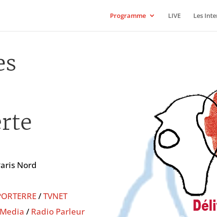
Programme
LIVE
Les Int
es
rte
Paris Nord
PORTERRE
/
TVNET
 Media
/
Radio Parleur