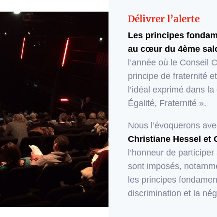
Délivrer l’alerte
Les principes fondam
au cœur du 4ème sal
l’année où le Conseil C
principe de fraternité 
l’idéal exprimé dans la
Égalité, Fraternité ».
Nous l’évoquerons av
Christiane Hessel et 
l’honneur de participer
sont imposés, notamme
les principes fondamen
discrimination et la nég