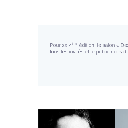
ème
Pour sa 4
édition, le salon « Des
tous les invités et le public nous di