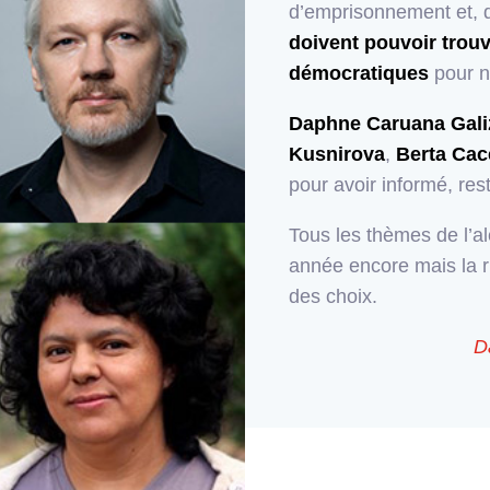
d’emprisonnement et, d
doivent pouvoir trouv
démocratiques
pour n
Daphne Caruana Gali
Kusnirova
,
Berta Cac
pour avoir informé, res
Tous les thèmes de l’al
année encore mais la 
des choix.
D